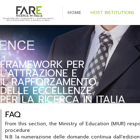
HOME
HOST INSTITUTIONS
FRAMEWORK PER
L'ATTRAZIONE E
IL RAFFORZAMENTO
DELLE ECCELLENZE
PER LA RICERCA IN ITALIA
FAQ
From this section, the Ministry of Education (MIUR) resp
procedure
N.B: la numerazione delle domande continua dall'edizio