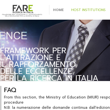
HOME
HOST INSTITUTIONS
FRAMEWORK PER
L'ATTRAZIONE E
IL RAFFORZAMENTO
DELLE ECCELLENZE
PER LA RICERCA IN ITALIA
FAQ
From this section, the Ministry of Education (MIUR) resp
procedure
N.B: la numerazione delle domande continua dall'edizio